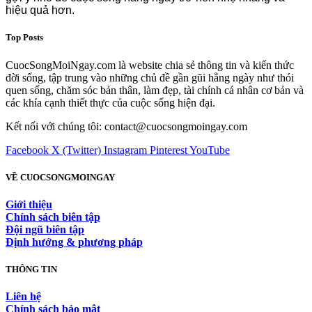
hiệu quả hơn.
Top Posts
CuocSongMoiNgay.com là website chia sẻ thông tin và kiến thức
đời sống, tập trung vào những chủ đề gần gũi hằng ngày như thói
quen sống, chăm sóc bản thân, làm đẹp, tài chính cá nhân cơ bản và
các khía cạnh thiết thực của cuộc sống hiện đại.
Kết nối với chúng tôi: contact@cuocsongmoingay.com
Facebook
X (Twitter)
Instagram
Pinterest
YouTube
VỀ CUOCSONGMOINGAY
Giới thiệu
Chính sách biên tập
Đội ngũ biên tập
Định hướng & phương pháp
THÔNG TIN
Liên hệ
Chính sách bảo mật