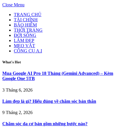
Close Menu
TRANG CHỦ
TÀI CHÍNH
BẢO HIỂM
THỜI TRANG
ĐỜI SỐNG
LÀM ĐẸP
MẸO VẶT
CÔNG CỤ A.I
What's Hot
Mua Google AI Pro 18 Tháng (Gemini Advanced) – Kèm
Google One 5TB
3 Tháng 6, 2026
Làm đẹp là gì? Hiểu đúng về chăm sóc bản thân
9 Tháng 2, 2026
Chăm sóc da cơ bản gồm những bước nào?