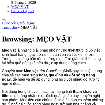
8 Tháng 2, 2026
MẸO VẶT
CÔNG CỤ A.I
Cuộc Sống Mỗi Ngày
Trang chủ
»
MẸO VẶT
Browsing:
MẸO VẶT
Mẹo vặt
là những giải pháp nhỏ nhưng thiết thực, giúp việc
sinh hoạt hằng ngày trở nên thuận tiện và tiết kiệm hơn.
Trong nhịp sống bận rộn, những mẹo đơn giản có thể mang
lại hiệu quả đáng kể nếu được áp dụng đúng cách.
Chuyên mục
Mẹo vặt
trên CuocSongMoiNgay.com tập trung
chia sẻ các
mẹo sinh hoạt, gia đình và đời sống hằng
ngày
, dễ hiểu và dễ áp dụng, phù hợp với nhiều đối tượng
người đọc.
Nội dung trong chuyên mục này mang tính
tham khảo và
tiện ích
, không nhằm mục đích quảng cáo hay khuyến nghị
sản phẩm. Mục tiêu của chúng tôi là giúp bạn có thêm những
gợi ý nhỏ để cuộc sống hằng ngày trở nên nhẹ nhàng và