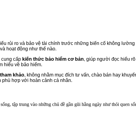
ểu rủi ro và bảo vệ tài chính trước những biến cố không lường 
 và hoạt động như thế nào.
g cung cấp
kiến thức bảo hiểm cơ bản
, giúp người đọc hiểu rõ
m hiểu về bảo hiểm.
 tham khảo
, không nhằm mục đích tư vấn, chào bán hay khuyến
nh phù hợp với hoàn cảnh cá nhân.
ống, tập trung vào những chủ đề gần gũi hằng ngày như thói quen sống