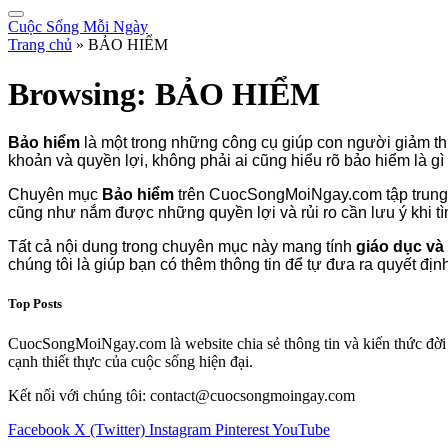
Cuộc Sống Mỗi Ngày
Trang chủ
»
BẢO HIỂM
Browsing:
BẢO HIỂM
Bảo hiểm
là một trong những công cụ giúp con người giảm thi
khoản và quyền lợi, không phải ai cũng hiểu rõ bảo hiểm là gì
Chuyên mục
Bảo hiểm
trên CuocSongMoiNgay.com tập trun
cũng như nắm được những quyền lợi và rủi ro cần lưu ý khi tì
Tất cả nội dung trong chuyên mục này mang tính
giáo dục và
chúng tôi là giúp bạn có thêm thông tin để tự đưa ra quyết đị
Top Posts
CuocSongMoiNgay.com là website chia sẻ thông tin và kiến thức đời s
cạnh thiết thực của cuộc sống hiện đại.
Kết nối với chúng tôi: contact@cuocsongmoingay.com
Facebook
X (Twitter)
Instagram
Pinterest
YouTube