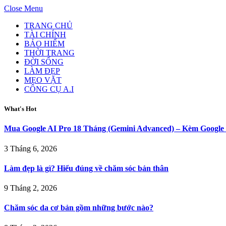
Close Menu
TRANG CHỦ
TÀI CHÍNH
BẢO HIỂM
THỜI TRANG
ĐỜI SỐNG
LÀM ĐẸP
MẸO VẶT
CÔNG CỤ A.I
What's Hot
Mua Google AI Pro 18 Tháng (Gemini Advanced) – Kèm Googl
3 Tháng 6, 2026
Làm đẹp là gì? Hiểu đúng về chăm sóc bản thân
9 Tháng 2, 2026
Chăm sóc da cơ bản gồm những bước nào?