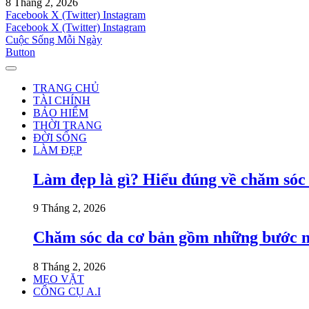
8 Tháng 2, 2026
Facebook
X (Twitter)
Instagram
Facebook
X (Twitter)
Instagram
Cuộc Sống Mỗi Ngày
Button
TRANG CHỦ
TÀI CHÍNH
BẢO HIỂM
THỜI TRANG
ĐỜI SỐNG
LÀM ĐẸP
Làm đẹp là gì? Hiểu đúng về chăm sóc
9 Tháng 2, 2026
Chăm sóc da cơ bản gồm những bước 
8 Tháng 2, 2026
MẸO VẶT
CÔNG CỤ A.I