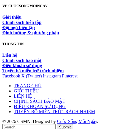
VỀ CUOCSONGMOINGAY
Giới thiệu
Chính sách biên tập
Đội ngũ biên tập
Định hướng & phương pháp
THÔNG TIN
Liên hệ
Chính sách bảo mật
Điều khoản sử dụng
Tuyên bố miễn trừ trách nhiệm
Facebook
X (Twitter)
Instagram
Pinterest
TRANG CHỦ
GIỚI THIỆU
LIÊN HỆ
CHÍNH SÁCH BẢO MẬT
ĐIỀU KHOẢN SỬ DỤNG
TUYÊN BỐ MIỄN TRỪ TRÁCH NHIỆM
© 2026 CSMN. Designed by
Cuộc Sống Mỗi Ngày
.
Submit