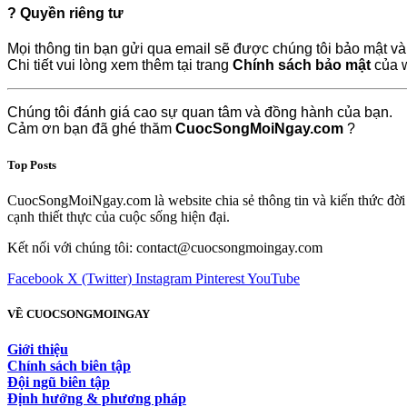
? Quyền riêng tư
Mọi thông tin bạn gửi qua email sẽ được chúng tôi bảo mật v
Chi tiết vui lòng xem thêm tại trang
Chính sách bảo mật
của w
Chúng tôi đánh giá cao sự quan tâm và đồng hành của bạn.
Cảm ơn bạn đã ghé thăm
CuocSongMoiNgay.com
?
Top Posts
CuocSongMoiNgay.com là website chia sẻ thông tin và kiến thức đời s
cạnh thiết thực của cuộc sống hiện đại.
Kết nối với chúng tôi: contact@cuocsongmoingay.com
Facebook
X (Twitter)
Instagram
Pinterest
YouTube
VỀ CUOCSONGMOINGAY
Giới thiệu
Chính sách biên tập
Đội ngũ biên tập
Định hướng & phương pháp