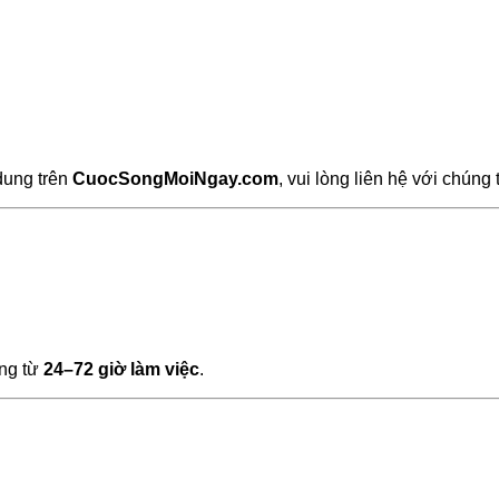
dung trên
CuocSongMoiNgay.com
, vui lòng liên hệ với chúng 
ờng từ
24–72 giờ làm việc
.