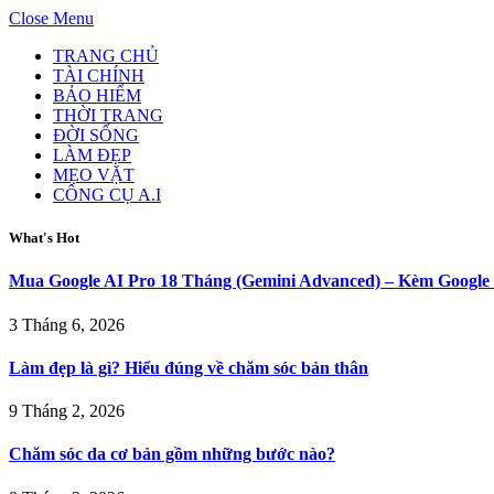
Close Menu
TRANG CHỦ
TÀI CHÍNH
BẢO HIỂM
THỜI TRANG
ĐỜI SỐNG
LÀM ĐẸP
MẸO VẶT
CÔNG CỤ A.I
What's Hot
Mua Google AI Pro 18 Tháng (Gemini Advanced) – Kèm Googl
3 Tháng 6, 2026
Làm đẹp là gì? Hiểu đúng về chăm sóc bản thân
9 Tháng 2, 2026
Chăm sóc da cơ bản gồm những bước nào?