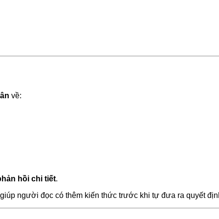
hân
về:
ản hồi chi tiết
.
 giúp người đọc có thêm kiến thức trước khi tự đưa ra quyết đ