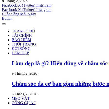
8 Tháng 2, 2026
Facebook
X (Twitter)
Instagram
Facebook
X (Twitter)
Instagram
Cuộc Sống Mỗi Ngày
Button
TRANG CHỦ
TÀI CHÍNH
BẢO HIỂM
THỜI TRANG
ĐỜI SỐNG
LÀM ĐẸP
Làm đẹp là gì? Hiểu đúng về chăm sóc
9 Tháng 2, 2026
Chăm sóc da cơ bản gồm những bước 
8 Tháng 2, 2026
MẸO VẶT
CÔNG CỤ A.I