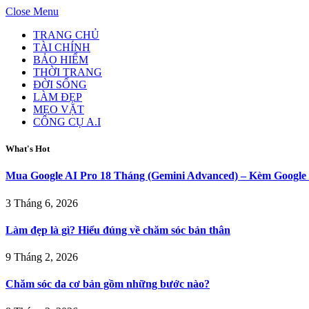
Close Menu
TRANG CHỦ
TÀI CHÍNH
BẢO HIỂM
THỜI TRANG
ĐỜI SỐNG
LÀM ĐẸP
MẸO VẶT
CÔNG CỤ A.I
What's Hot
Mua Google AI Pro 18 Tháng (Gemini Advanced) – Kèm Googl
3 Tháng 6, 2026
Làm đẹp là gì? Hiểu đúng về chăm sóc bản thân
9 Tháng 2, 2026
Chăm sóc da cơ bản gồm những bước nào?