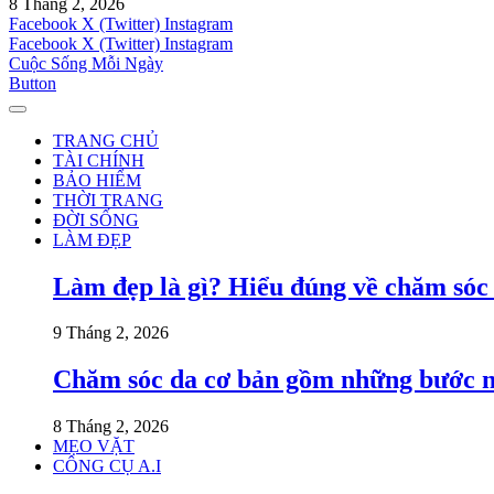
8 Tháng 2, 2026
Facebook
X (Twitter)
Instagram
Facebook
X (Twitter)
Instagram
Cuộc Sống Mỗi Ngày
Button
TRANG CHỦ
TÀI CHÍNH
BẢO HIỂM
THỜI TRANG
ĐỜI SỐNG
LÀM ĐẸP
Làm đẹp là gì? Hiểu đúng về chăm sóc
9 Tháng 2, 2026
Chăm sóc da cơ bản gồm những bước 
8 Tháng 2, 2026
MẸO VẶT
CÔNG CỤ A.I