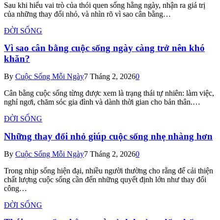
Sau khi hiểu vai trò của thói quen sống hằng ngày, nhận ra giá trị
của những thay đổi nhỏ, và nhìn rõ vì sao cân bằng…
ĐỜI SỐNG
Vì sao cân bằng cuộc sống ngày càng trở nên khó
khăn?
By
Cuộc Sống Mỗi Ngày
7 Tháng 2, 2026
0
Cân bằng cuộc sống từng được xem là trạng thái tự nhiên: làm việc,
nghỉ ngơi, chăm sóc gia đình và dành thời gian cho bản thân.…
ĐỜI SỐNG
Những thay đổi nhỏ giúp cuộc sống nhẹ nhàng hơn
By
Cuộc Sống Mỗi Ngày
7 Tháng 2, 2026
0
Trong nhịp sống hiện đại, nhiều người thường cho rằng để cải thiện
chất lượng cuộc sống cần đến những quyết định lớn như thay đổi
công…
ĐỜI SỐNG