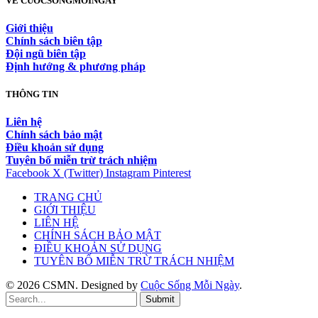
VỀ CUOCSONGMOINGAY
Giới thiệu
Chính sách biên tập
Đội ngũ biên tập
Định hướng & phương pháp
THÔNG TIN
Liên hệ
Chính sách bảo mật
Điều khoản sử dụng
Tuyên bố miễn trừ trách nhiệm
Facebook
X (Twitter)
Instagram
Pinterest
TRANG CHỦ
GIỚI THIỆU
LIÊN HỆ
CHÍNH SÁCH BẢO MẬT
ĐIỀU KHOẢN SỬ DỤNG
TUYÊN BỐ MIỄN TRỪ TRÁCH NHIỆM
© 2026 CSMN. Designed by
Cuộc Sống Mỗi Ngày
.
Submit