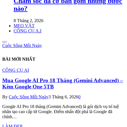
Chăm sóc da cơ bản gồm những bước
nào?
8 Tháng 2, 2026
MẸO VẶT
CÔNG CỤ A.I
Cuộc Sống Mỗi Ngày
BÀI MỚI NHẤT
CÔNG CỤ AI
Mua Google AI Pro 18 Tháng (Gemini Advanced) –
Kèm Google One 5TB
By
Cuộc Sống Mỗi Ngày
3 Tháng 6, 2026
0
Google AI Pro 18 tháng (Gemini Advanced) là gói dịch vụ trí tuệ
nhân tạo cao cấp từ Google. Điểm nhấn đột phá là Google đã
chính…
LÀM ĐẸP