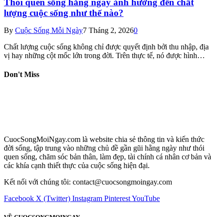
Thói quen sống hằng ngày ảnh hưởng đến chất
lượng cuộc sống như thế nào?
By
Cuộc Sống Mỗi Ngày
7 Tháng 2, 2026
0
Chất lượng cuộc sống không chỉ được quyết định bởi thu nhập, địa
vị hay những cột mốc lớn trong đời. Trên thực tế, nó được hình…
Don't Miss
CuocSongMoiNgay.com là website chia sẻ thông tin và kiến thức
đời sống, tập trung vào những chủ đề gần gũi hằng ngày như thói
quen sống, chăm sóc bản thân, làm đẹp, tài chính cá nhân cơ bản và
các khía cạnh thiết thực của cuộc sống hiện đại.
Kết nối với chúng tôi: contact@cuocsongmoingay.com
Facebook
X (Twitter)
Instagram
Pinterest
YouTube