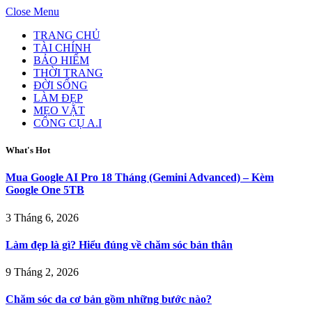
Close Menu
TRANG CHỦ
TÀI CHÍNH
BẢO HIỂM
THỜI TRANG
ĐỜI SỐNG
LÀM ĐẸP
MẸO VẶT
CÔNG CỤ A.I
What's Hot
Mua Google AI Pro 18 Tháng (Gemini Advanced) – Kèm
Google One 5TB
3 Tháng 6, 2026
Làm đẹp là gì? Hiểu đúng về chăm sóc bản thân
9 Tháng 2, 2026
Chăm sóc da cơ bản gồm những bước nào?