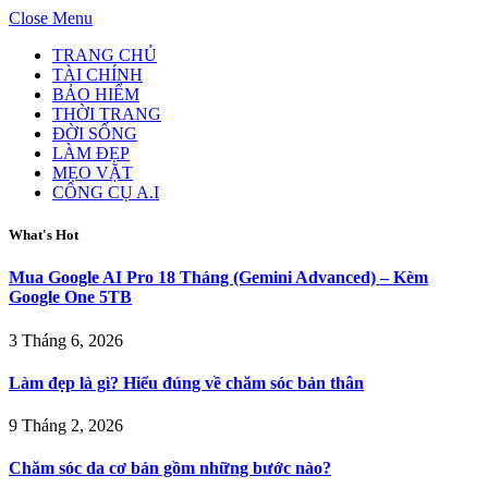
Close Menu
TRANG CHỦ
TÀI CHÍNH
BẢO HIỂM
THỜI TRANG
ĐỜI SỐNG
LÀM ĐẸP
MẸO VẶT
CÔNG CỤ A.I
What's Hot
Mua Google AI Pro 18 Tháng (Gemini Advanced) – Kèm
Google One 5TB
3 Tháng 6, 2026
Làm đẹp là gì? Hiểu đúng về chăm sóc bản thân
9 Tháng 2, 2026
Chăm sóc da cơ bản gồm những bước nào?