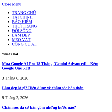
Close Menu
TRANG CHỦ
TÀI CHÍNH
BẢO HIỂM
THỜI TRANG
ĐỜI SỐNG
LÀM ĐẸP
MẸO VẶT
CÔNG CỤ A.I
What's Hot
Mua Google AI Pro 18 Tháng (Gemini Advanced) – Kèm
Google One 5TB
3 Tháng 6, 2026
Làm đẹp là gì? Hiểu đúng về chăm sóc bản thân
9 Tháng 2, 2026
Chăm sóc da cơ bản gồm những bước nào?