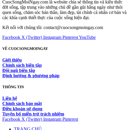
CuocSongMoiNgay.com là website chia sẻ thông tin và kiến thức
đời sống, tập trung vào những chủ đề gần gũi hằng ngày như thói
quen sống, chăm sóc bản thân, làm đẹp, tài chính cá nhân cơ bản và
các khía cạnh thiết thực của cuộc sống hiện đại.
Kết nối với chúng tôi: contact@cuocsongmoingay.com
Facebook
X (Twitter)
Instagram
Pinterest
YouTube
VỀ CUOCSONGMOINGAY
Giới thiệu
Chính sách biên tập
Đội ngũ biên tập
Định hướng & phương pháp
THÔNG TIN
Liên hệ
Chính sách bảo mật
Điều khoản sử dụng
Tuyên bố miễn trừ trách nhiệm
Facebook
X (Twitter)
Instagram
Pinterest
TRANG CHỦ