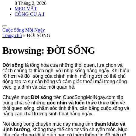
8 Tháng 2, 2026
MẸO VẶT
CÔNG CỤ A.I
Cuộc Sống Mỗi Ngày
Trang chủ
»
ĐỜI SỐNG
Browsing:
ĐỜI SỐNG
Đời sống
là tổng hòa của những thói quen, lựa chọn và
cách chúng ta thích nghi với nhịp sống hằng ngày. Khi hiểu
rõ hơn về đời sống của chính mình, mỗi người có thể chủ
động tạo ra sự cân bằng và cảm giác thoải mái trong công
việc, gia đình và các mối quan hệ.
Chuyên mục
Đời sống
trên CuocSongMoiNgay.com tập
trung chia sẻ những
góc nhìn và kiến thức thực tiễn
về
thói quen sống, chăm sóc tinh thần, cân bằng cuộc sống và
nâng cao chất lượng sinh hoạt hằng ngày.
Nội dung trong chuyên mục này mang tính
tham khảo và
định hướng
, không thay thế cho tư vấn chuyên môn. Mục
tiêu của chúng tôi là giúp bạn có thêm thông tin để hiểu rõ